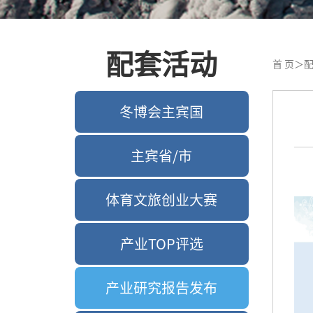
配套活动
首 页
＞
配
冬博会主宾国
主宾省/市
体育文旅创业大赛
产业TOP评选
产业研究报告发布