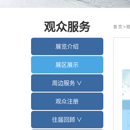
观众服务
首 页
＞
观
展览介绍
展区展示
周边服务 ∨
观众注册
往届回顾 ∨