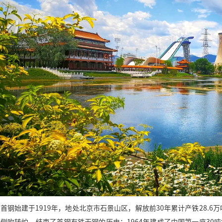
首钢始建于
1919
年，地处北京市石景山区，解放前
30
年累计产铁
28.6
万