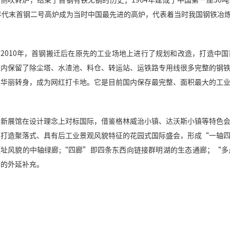
座侧吹转炉，结束了首钢有铁无钢的历史；
1964
年建成了中国第一座
30
吨
年代末首钢二号高炉成为当时中国最先进的高炉，代表着当时我国钢铁冶
2010
年，首钢搬迁后在原先的工业场地上进行了规划和改造，打造中国
区内保留了除尘塔、水渣池、料仓、转运站、运铁路专用线很多完整的钢
为华丽转身，成为网红打卡地。它是目前国内保存最完整、面积最大的工
新展馆在设计理念上对标国际，借鉴格林威治小镇、达沃斯小镇等特色
，打造聚落式、具有后工业景观风貌特征的花园式国际盛会，形成
“
一轴
遗址风貌的中轴绿廊
;“
四廊
”
即四条东西向链接群明湖的生态通廊；
“
多
厅的外延补充。