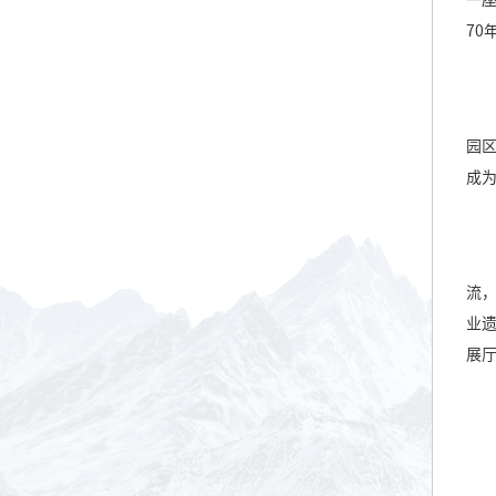
一
70
园
成
流
业
展